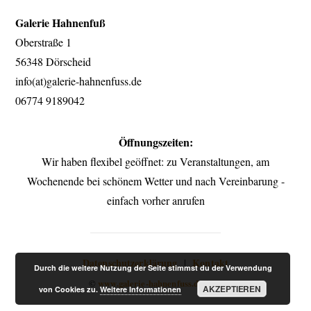
to
Galerie Hahnenfuß
top
Oberstraße 1
56348 Dörscheid
info(at)galerie-hahnenfuss.de
06774 9189042
Öffnungszeiten:
Wir haben flexibel geöffnet: zu Veranstaltungen, am
Wochenende bei schönem Wetter und nach Vereinbarung -
einfach vorher anrufen
Datenschutzerklärung
Kontakt
|
Durch die weitere Nutzung der Seite stimmst du der Verwendung
©
www.galerie-hahnenfuss.de
2021
AKZEPTIEREN
von Cookies zu.
Weitere Informationen